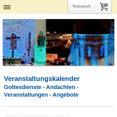
0
Warenkorb
Ev. Heimstätte Kloster Zella e.V.
Veranstaltungskalender
Gottesdienste - Andachten -
Veranstaltungen - Angebote