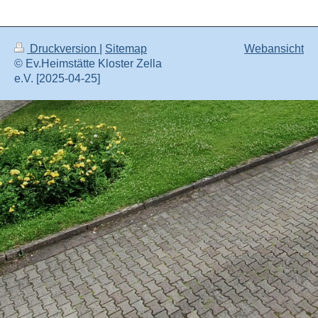
Druckversion
|
Sitemap
Webansicht
© Ev.Heimstätte Kloster Zella
e.V. [2025-04-25]